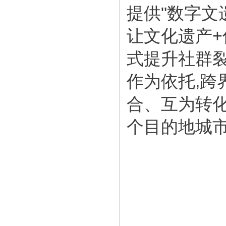
提供"数字文
让文化遗产+
式提升社群裂
作为依托,
合、互为转化
个目的地城